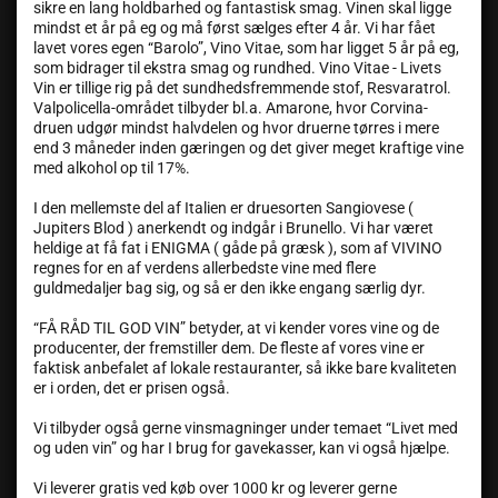
sikre en lang holdbarhed og fantastisk smag. Vinen skal ligge
mindst et år på eg og må først sælges efter 4 år. Vi har fået
lavet vores egen “Barolo”, Vino Vitae, som har ligget 5 år på eg,
som bidrager til ekstra smag og rundhed. Vino Vitae - Livets
Vin er tillige rig på det sundhedsfremmende stof, Resvaratrol.
Valpolicella-området tilbyder bl.a. Amarone, hvor Corvina-
druen udgør mindst halvdelen og hvor druerne tørres i mere
end 3 måneder inden gæringen og det giver meget kraftige vine
med alkohol op til 17%.
I den mellemste del af Italien er druesorten Sangiovese (
Jupiters Blod ) anerkendt og indgår i Brunello. Vi har været
heldige at få fat i ENIGMA ( gåde på græsk ), som af VIVINO
regnes for en af verdens allerbedste vine med flere
guldmedaljer bag sig, og så er den ikke engang særlig dyr.
“FÅ RÅD TIL GOD VIN” betyder, at vi kender vores vine og de
producenter, der fremstiller dem. De fleste af vores vine er
faktisk anbefalet af lokale restauranter, så ikke bare kvaliteten
er i orden, det er prisen også.
Vi tilbyder også gerne vinsmagninger under temaet “Livet med
og uden vin” og har I brug for gavekasser, kan vi også hjælpe.
Vi leverer gratis ved køb over 1000 kr og leverer gerne