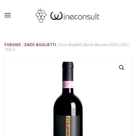
GÅ TIL HOVEDINDHOLD
FORSIDE
/
ENZO BOGLIETTI
/ Enzo Boglietti, Barolo Brunate, DOCG, 2021,
14,5 %