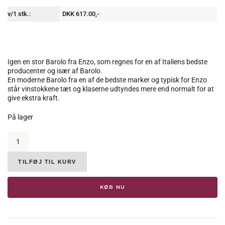
v/1 stk.:
DKK 617.00,-
Igen en stor Barolo fra Enzo, som regnes for en af Italiens bedste
producenter og især af Barolo.
En moderne Barolo fra en af de bedste marker og typisk for Enzo
står vinstokkene tæt og klaserne udtyndes mere end normalt for at
give ekstra kraft.
På lager
Enzo
Boglietti,
Barolo
Brunate,
TILFØJ TIL KURV
DOCG,
2021,
KØB NU
14,5
%
antal