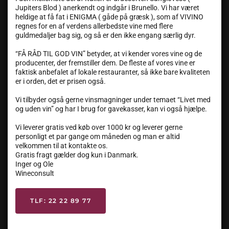
Jupiters Blod ) anerkendt og indgår i Brunello. Vi har været
heldige at få fat i ENIGMA ( gåde på græsk ), som af VIVINO
regnes for en af verdens allerbedste vine med flere
guldmedaljer bag sig, og så er den ikke engang særlig dyr.
“FÅ RÅD TIL GOD VIN” betyder, at vi kender vores vine og de
producenter, der fremstiller dem. De fleste af vores vine er
faktisk anbefalet af lokale restauranter, så ikke bare kvaliteten
er i orden, det er prisen også.
Vi tilbyder også gerne vinsmagninger under temaet “Livet med
og uden vin” og har I brug for gavekasser, kan vi også hjælpe.
Vi leverer gratis ved køb over 1000 kr og leverer gerne
personligt et par gange om måneden og man er altid
velkommen til at kontakte os.
Gratis fragt gælder dog kun i Danmark.
Inger og Ole
Wineconsult
TLF: 22 22 89 77