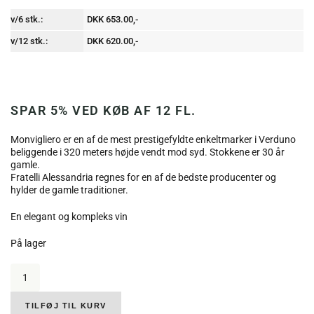
v/6 stk.:
DKK 653.00,-
v/12 stk.:
DKK 620.00,-
SPAR 5% VED KØB AF 12 FL.
Monvigliero er en af de mest prestigefyldte enkeltmarker i Verduno
beliggende i 320 meters højde vendt mod syd. Stokkene er 30 år
gamle.
Fratelli Alessandria regnes for en af de bedste producenter og
hylder de gamle traditioner.
En elegant og kompleks vin
På lager
Fratelli
Alessandria,
Barolo
Monvigliero,
TILFØJ TIL KURV