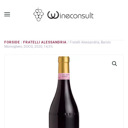
GÅ TIL HOVEDINDHOLD
FORSIDE
/
FRATELLI ALESSANDRIA
/ Fratelli Alessandria, Barolo
Monvigliero, DOCG, 2020, 14,5%