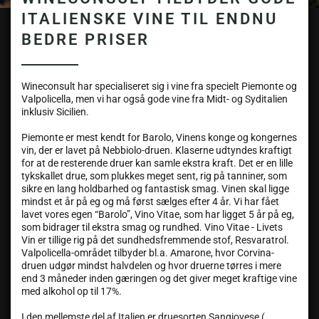
ITALIENSKE VINE TIL ENDNU
BEDRE PRISER
Wineconsult har specialiseret sig i vine fra specielt Piemonte og
Valpolicella, men vi har også gode vine fra Midt- og Syditalien
inklusiv Sicilien.
Piemonte er mest kendt for Barolo, Vinens konge og kongernes
vin, der er lavet på Nebbiolo-druen. Klaserne udtyndes kraftigt
for at de resterende druer kan samle ekstra kraft. Det er en lille
tykskallet drue, som plukkes meget sent, rig på tanniner, som
sikre en lang holdbarhed og fantastisk smag. Vinen skal ligge
mindst et år på eg og må først sælges efter 4 år. Vi har fået
lavet vores egen “Barolo”, Vino Vitae, som har ligget 5 år på eg,
som bidrager til ekstra smag og rundhed. Vino Vitae - Livets
Vin er tillige rig på det sundhedsfremmende stof, Resvaratrol.
Valpolicella-området tilbyder bl.a. Amarone, hvor Corvina-
druen udgør mindst halvdelen og hvor druerne tørres i mere
end 3 måneder inden gæringen og det giver meget kraftige vine
med alkohol op til 17%.
I den mellemste del af Italien er druesorten Sangiovese (