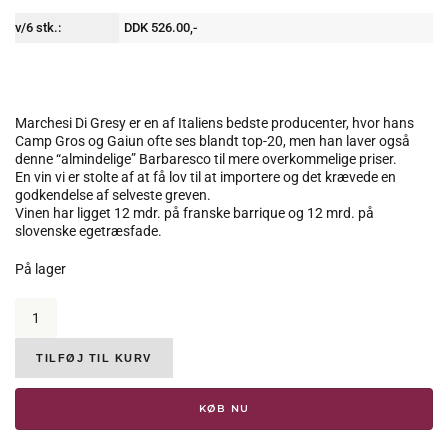
v/6 stk.:
DDK 526.00,-
Marchesi Di Gresy er en af Italiens bedste producenter, hvor hans
Camp Gros og Gaiun ofte ses blandt top-20, men han laver også
denne “almindelige” Barbaresco til mere overkommelige priser.
En vin vi er stolte af at få lov til at importere og det krævede en
godkendelse af selveste greven.
Vinen har ligget 12 mdr. på franske barrique og 12 mrd. på
slovenske egetræsfade.
På lager
Marchesi
di
Gresy,
Martinenga
TILFØJ TIL KURV
Barbaresco,
DOCG,
KØB NU
2021,
14,5