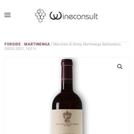
GÅ TIL HOVEDINDHOLD
FORSIDE
/
MARTINENGA
/ Marchesi di Gresy, Martinenga Barbaresco,
DOCG, 2021, 14,5 %